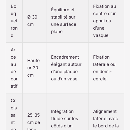
Bo
Fixation au
Équilibre et
uq
centre d’un
Ø 30
stabilité sur
uet
appui ou
cm
une surface
ron
d’une
plane
d
vasque
Ar
ce
Encadrement
Fixation
Haute
au
élégant autour
latérale ou
ur 30
dé
d’une plaque
en demi-
cm
cor
ou d’un vase
cercle
atif
Cr
ois
Intégration
Alignement
sa
25-35
fluide sur les
latéral avec
nt
cm de
côtés d’un
le bord de la
de
long