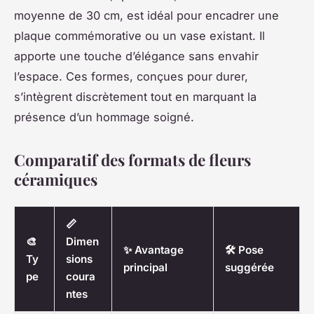
moyenne de 30 cm, est idéal pour encadrer une
plaque commémorative ou un vase existant. Il
apporte une touche d’élégance sans envahir
l’espace. Ces formes, conçues pour durer,
s’intègrent discrètement tout en marquant la
présence d’un hommage soigné.
Comparatif des formats de fleurs
céramiques
📏
🎨
Dimen
✨ Avantage
🛠️ Pose
Ty
sions
principal
suggérée
pe
coura
ntes