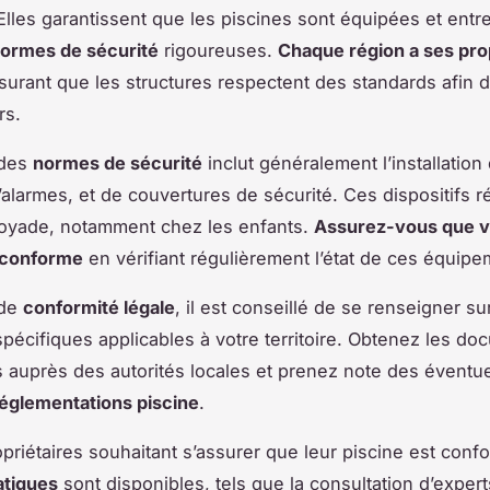
 Elles garantissent que les piscines sont équipées et ent
ormes de sécurité
rigoureuses.
Chaque région a ses pr
ssurant que les structures respectent des standards afin 
rs.
 des
normes de sécurité
inclut généralement l’installation
’alarmes, et de couvertures de sécurité. Ces dispositifs r
noyade, notamment chez les enfants.
Assurez-vous que v
t conforme
en vérifiant régulièrement l’état de ces équipe
 de
conformité légale
, il est conseillé de se renseigner su
pécifiques applicables à votre territoire. Obtenez les d
 auprès des autorités locales et prenez note des éventu
églementations piscine
.
opriétaires souhaitant s’assurer que leur piscine est conf
atiques
sont disponibles, tels que la consultation d’exper