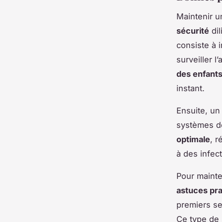
Maintenir u
sécurité
dil
consiste à i
surveiller l
des enfant
instant.
Ensuite, un
systèmes de
optimale
, r
à des infec
Pour maint
astuces pra
premiers se
Ce type de 