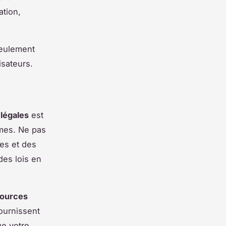
ation,
seulement
isateurs.
 légales
est
rmes. Ne pas
es et des
des lois en
sources
fournissent
ue votre