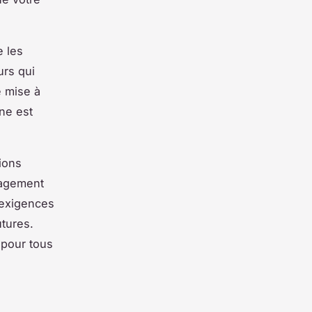
e les
urs qui
e mise à
nne est
ions
gagement
 exigences
utures.
 pour tous