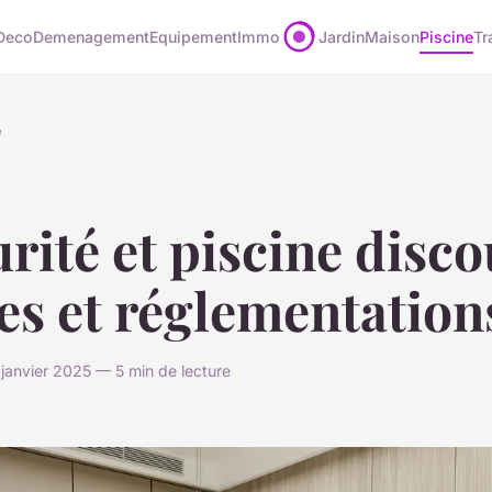
Deco
Demenagement
Equipement
Immo
Jardin
Maison
Piscine
Tr
e
rité et piscine disco
es et réglementation
 janvier 2025 — 5 min de lecture