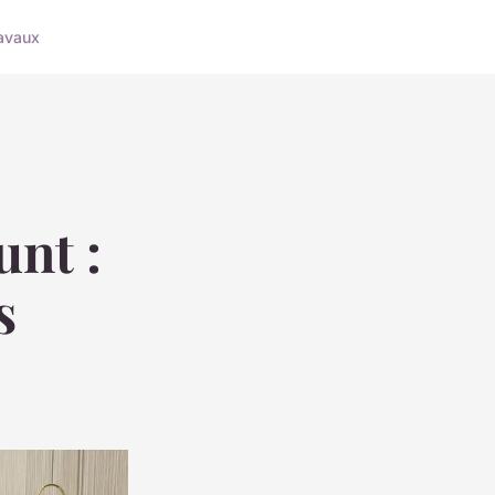
avaux
unt :
s