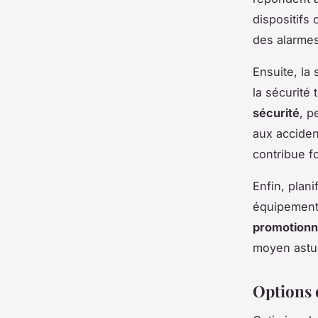
dispositifs
des alarmes
Ensuite, la
la sécurité
sécurité
, p
aux accide
contribue f
Enfin, plani
équipement
promotionn
moyen astuc
Options d