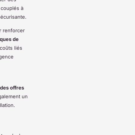
 couplés à
sécurisante.
r renforcer
iques de
coûts liés
rgence
 des offres
également un
lation.