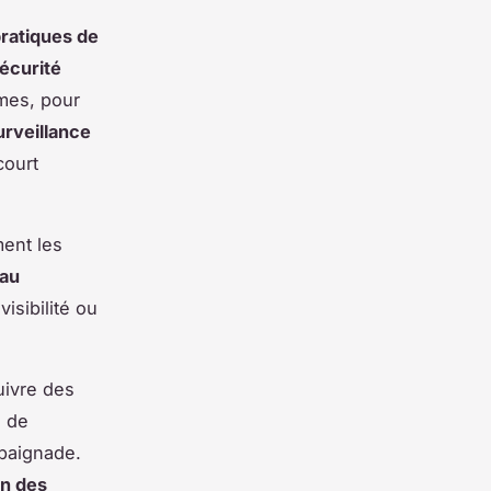
ratiques de
écurité
rmes, pour
urveillance
court
ment les
eau
isibilité ou
suivre des
n de
 baignade.
on des