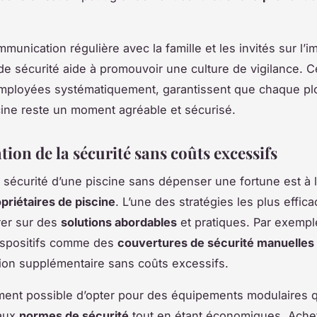
mmunication régulière avec la famille et les invités sur l’
de sécurité aide à promouvoir une culture de vigilance. 
mployées systématiquement, garantissent que chaque p
cine reste un moment agréable et sécurisé.
ion de la sécurité sans coûts excessifs
a sécurité d’une piscine sans dépenser une fortune est à 
priétaires de piscine
. L’une des stratégies les plus effic
rer sur des
solutions abordables
et pratiques. Par exemple
ispositifs comme des
couvertures de sécurité manuelles
ion supplémentaire sans coûts excessifs.
ement possible d’opter pour des équipements modulaires q
aux
normes de sécurité
tout en étant économiques. Ache