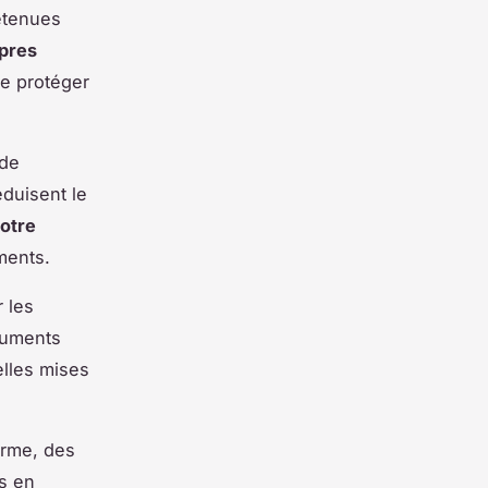
retenues
opres
de protéger
 de
éduisent le
otre
ments.
r les
ocuments
elles mises
orme, des
ts en