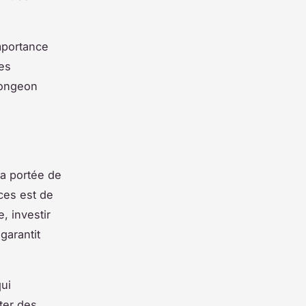
importance
Ces
longeon
la portée de
aces est de
, investir
garantit
ui
ter des