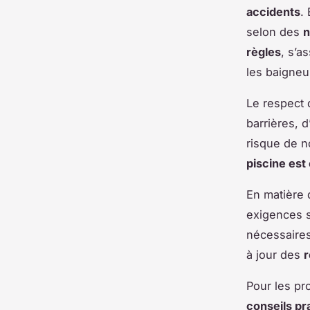
accidents
.
selon des
n
règles
, s’a
les baigneu
Le respect
barrières, d
risque de 
piscine es
En matière
exigences s
nécessaires
à jour des
r
Pour les pr
conseils pr