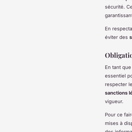
sécurité. C
garantissan
En respecta
éviter des
s
Obligatio
En tant qu
essentiel p
respecter l
sanctions l
vigueur.
Pour ce fai
mises à dis
des informa