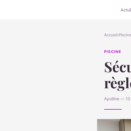
Actu
Accueil
›
Piscin
PISCINE
Sécu
règl
Apolline — 13